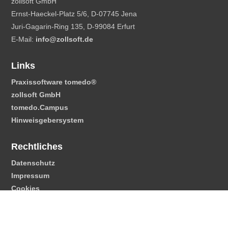
zollsoft GmbH
Ernst-Haeckel-Platz 5/6, D-07745 Jena
Juri-Gagarin-Ring 135, D-99084 Erfurt
E-Mail:
info@zollsoft.de
Links
Praxissoftware tomedo
®
zollsoft GmbH
tomedo.Campus
Hinweisgebersystem
Rechtliches
Datenschutz
Impressum
Cookies
© 2019 – 2025
tomedo®
mit viel ♥ von zollsoft GmbH aus Jena