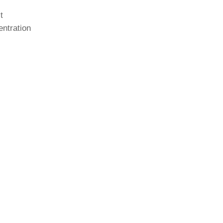
t
ntration