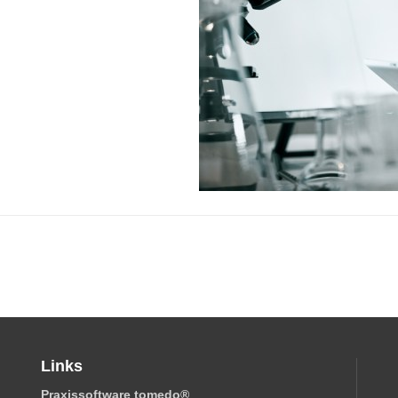
Links
Praxissoftware tomedo
®