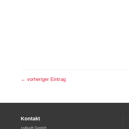
←
vorheriger Eintrag
Kontakt
zollsoft GmbH