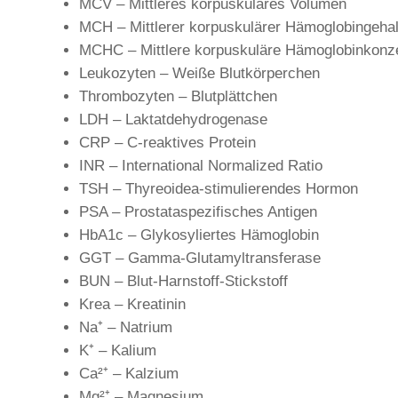
MCV – Mittleres korpuskuläres Volumen
MCH – Mittlerer korpuskulärer Hämoglobingehal
MCHC – Mittlere korpuskuläre Hämoglobinkonze
Leukozyten – Weiße Blutkörperchen
Thrombozyten – Blutplättchen
LDH – Laktatdehydrogenase
CRP – C-reaktives Protein
INR – International Normalized Ratio
TSH – Thyreoidea-stimulierendes Hormon
PSA – Prostataspezifisches Antigen
HbA1c – Glykosyliertes Hämoglobin
GGT – Gamma-Glutamyltransferase
BUN – Blut-Harnstoff-Stickstoff
Krea – Kreatinin
Na⁺ – Natrium
K⁺ – Kalium
Ca²⁺ – Kalzium
Mg²⁺ – Magnesium