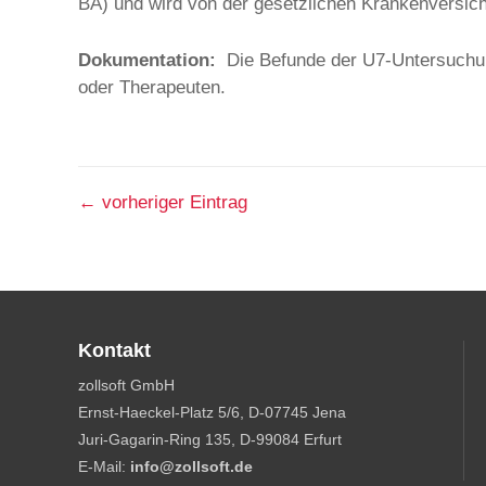
BA) und wird von der gesetzlichen Krankenversi
Dokumentation:
Die Befunde der U7-Untersuchun
oder Therapeuten.
←
vorheriger Eintrag
Kontakt
zollsoft GmbH
Ernst-Haeckel-Platz 5/6, D-07745 Jena
Juri-Gagarin-Ring 135, D-99084 Erfurt
E-Mail:
info@zollsoft.de