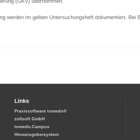
cherung (GKV) übernommen.
g werden im gelben Untersuchungsheft dokumentiert. Bei B
Links
Praxissoftware tomedo
®
zollsoft GmbH
tomedo.Campus
Hinweisgebersystem