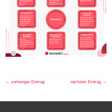
←
vorheriger Eintrag
nächster Eintrag
→