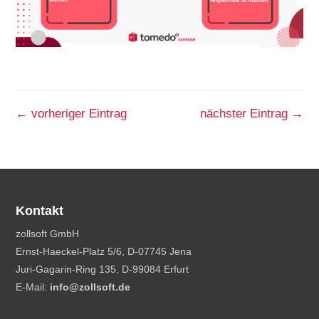
←
vorheriger Eintrag
nächster Eintrag
→
Kontakt
zollsoft GmbH
Ernst-Haeckel-Platz 5/6, D-07745 Jena
Juri-Gagarin-Ring 135, D-99084 Erfurt
E-Mail:
info@zollsoft.de