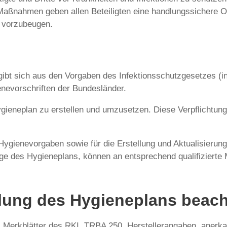
 Maßnahmen geben allen Beteiligten eine handlungssichere O
t vorzubeugen.
ibt sich aus den Vorgaben des Infektionsschutzgesetzes (
enevorschriften der Bundesländer.
ygieneplan zu erstellen und umzusetzen. Diese Verpflichtung
Hygienevorgaben sowie für die Erstellung und Aktualisierung
ge des Hygieneplans, können an entsprechend qualifizierte 
llung des Hygieneplans beac
rkblätter des RKI, TRBA 250, Herstellerangaben, anerkan